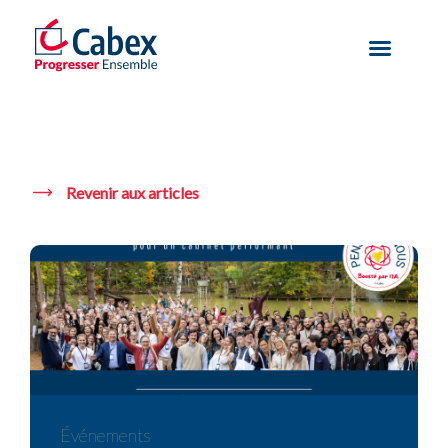
Revenir aux articles
Notre réseau propose aux cabinets des outils performants de
progression et de formation destinés aux collaborateurs des
cabinets d’experts-comptables.
Cabex : le réseau des cabinets
experts-comptables
indépendants dans toute la
France
Événements