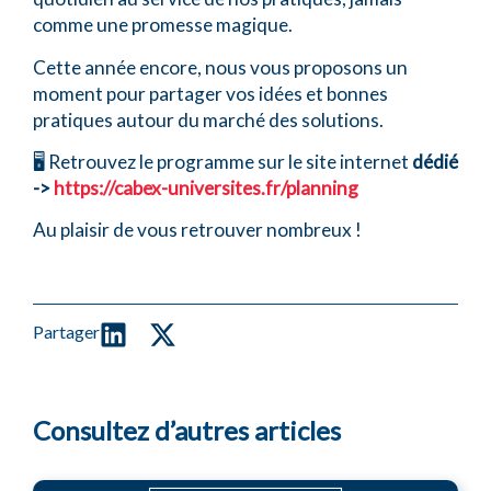
cabinets indépendants grâce à nos nombreux
partenaires
:
AG2R
comme une promesse magique.
la Mondiale
,
Agiris
, Les
Echos Publishing
,
Lefebvre Dalloz
,
Linkoffice
, et bien d’autres.
Cette année encore, nous vous proposons un
Nous accompagnons également les cabinets d’experts-
moment pour partager vos idées et bonnes
comptables avec des services ajoutés comme la finance avec
pratiques autour du marché des solutions.
notre partenaire
Cabex Corporate Finance
.
🖥 Retrouvez le programme sur le site internet
dédié
Comment notre réseau
->
https://cabex-universites.fr/planning
accompagne-t’il les cabinets
Au plaisir de vous retrouver nombreux !
d’experts-comptables et
commissaires aux comptes
indépendants ?
Partager
Le réseau Cabex accompagne les cabinets experts-comptables
indépendants de toutes les régions de France en leur garantissant
un accompagnement sur mesure.
Consultez d’autres articles
Le réseau propose aux dirigeants et collaborateurs de nombreux
outils pratiques et évènements permettant de créer des synergies
entre membres.