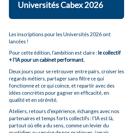
Universités Cabex 2026
Le réseau Cabex a pour mission de faire
progresser ensemble
dirigeants et collaborateurs de cabinets d’experts-comptables
indépendants dans toute la France.
Notre
réseau
rassemble plus de 60 cabinets d’experts-
comptables et commissaires aux comptes indépendants sur toute
Les inscriptions pour les Universités 2026 ont
la France et les DOM-TOM.
Adhérez à notre réseau si vous recherchez un réseau de cabinets
lancées !
en régions, Île-de-France, dans le Sud de la France, dans le Sud-Est,
Pour cette édition, l’ambition est claire :
le collectif
dans le sud-Ouest, dans le Nord de la France, en Bretagne.
+ l’IA pour un cabinet performant.
Notre réseau est également présent en région avec des cabinets
indépendants à :
Deux jours pour se retrouver entre pairs, croiser les
regards métiers, partager sans filtre ce qui
Paris,
Bordeaux,
fonctionne et ce qui coince, et repartir avec des
Lyon,
idées concrètes pour gagner en efficacité, en
Le Mans
qualité et en sérénité.
Caen
Metz
Ateliers, retours d’expérience, échanges avec nos
Marseille
partenaires et temps forts collectifs : l’IA est là,
Montpellier
partout où elle a du sens, comme un levier du
Fort de France
quotidien au service de nos pratiques, jamais
Nous proposons de nombreux outils de progression dédiés aux