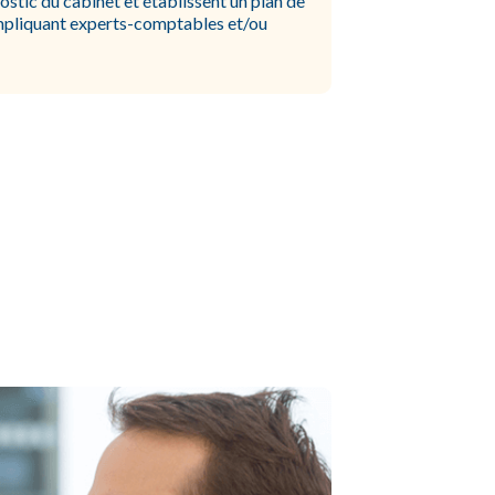
nostic du cabinet et établissent un plan de
impliquant experts-comptables et/ou
e progression de son entreprise et d’estimer ses
ables qui deviennent des chefs d’entreprise, mais
jectif notre action au service de nos membres est
s cabinets de
progresser ensemble.