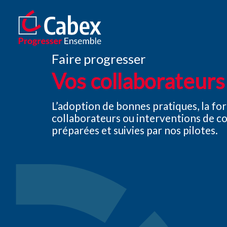
Faire progresser
Vos collaborateurs
L’adoption de bonnes pratiques, la fo
collaborateurs ou interventions de co
préparées et suivies par nos pilotes.
Notre réseau propose aux cabinets des outils perf
Cabex : le réseau des ca
France
Le réseau Cabex a pour mission de faire
progresse
Notre
réseau
rassemble plus de 60 cabinets d’exp
Adhérez à notre réseau si vous recherchez un réseau 