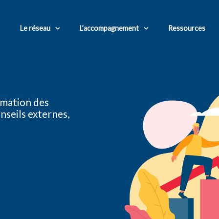
Le réseau
L’accompagnement
Ressources
rmation des
nseils externes,
ormants de progression et de formation destinés aux collaborateu
binets experts-comptables indépen
r ensemble
dirigeants et collaborateurs de cabinets d’experts-com
erts-comptables et commissaires aux comptes indépendants sur t
de cabinets en régions, Île-de-France, dans le Sud de la France, da