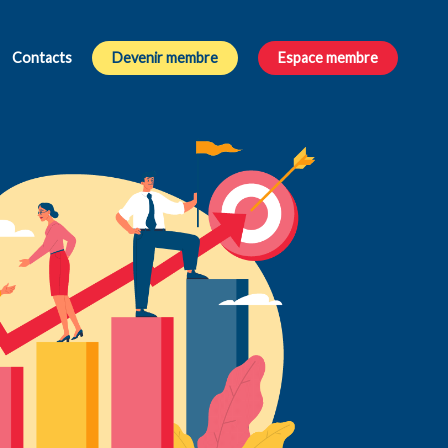
Contacts
Devenir membre
Espace membre
rs des cabinets d’experts-comptables.
dants dans toute la
ptables indépendants dans toute la France.
oute la France et les DOM-TOM.
ns le Sud-Est, dans le sud-Ouest, dans le Nord de la